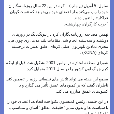
سئول، 5 آوریل (یونهاپ) -- کره در این 22 سال روزنامه‌نگاران
خود را رپ می‌کند و از اعضای خود می‌خواهد که «سخنگویان
فداکار» را تغییر دهند.
"حزب کارگران، چهارشنبه.
نهمین مصاحبه روزنامه‌نگاران کره در پیونگ‌یانگ در روزهای
دوشنبه و سه‌شنبه انجام شد، مقامات بلند مدت، ری چون هی،
مجری نمادین تلویزیون اصلی کره‌ای، طبق تغییرات برجسته
کره‌ای (KCNA) .
شورای منطقه اتحادیه در نوامبر 2001 تشکیل شد، قبل از اینکه
کیم جونگ اون کشور را در سال 2011 متمایل کرد.
مجمع این هفته می تواند تلاش های تبلیغاتی رژیم را تضمین کند.
ناظران گفتند که بر کمبودهای عمیق تأثیر می گذارد و با
کمبودهای عمیق مبارزه می کند.
در این جلسه، رئیس کمیسیون یکنواخت اتحادیه، اعضای خود را
با سیاست ها و بدون تمایز "حقیقت مطلق" آسان و متناسب با
"فداکار" خواند.