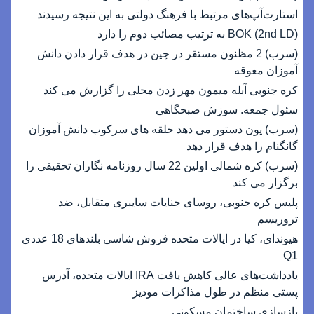
استارت‌آپ‌های مرتبط با فرهنگ دولتی به این نتیجه رسیدند
(2nd LD) BOK به ترتیب مصائب دوم را دارد
(سرب) 2 مظنون مستقر در چین در هدف قرار دادن دانش
آموزان معوقه
کره جنوبی آبله میمون مهر زدن محلی را گزارش می کند
سئول جمعه. سوزش صبحگاهی
(سرب) یون دستور می دهد حلقه های سرکوب دانش آموزان
گانگنام را هدف قرار دهد
(سرب) کره شمالی اولین 22 سال روزنامه نگاران تحقیقی را
برگزار می کند
پلیس کره جنوبی، روسای جنایات سایبری متقابل، ضد
تروریسم
هیوندای، کیا در ایالات متحده فروش شاسی بلندهای 18 عددی
Q1
یادداشت‌های عالی کاهش یافت IRA ایالات متحده، آدرس
پستی منظم در طول مذاکرات مودیز
بازسازی ساختمان مسکونی