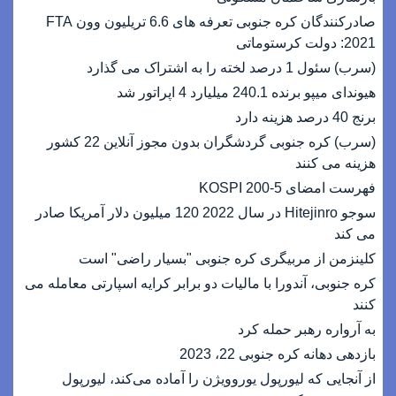
صادرکنندگان کره جنوبی تعرفه های 6.6 تریلیون وون FTA
2021: دولت کرستوماتی
(سرب) سئول 1 درصد لخته را به اشتراک می گذارد
هیوندای میپو برنده 240.1 میلیارد 4 اپراتور شد
برنج 40 درصد هزینه دارد
(سرب) کره جنوبی گردشگران بدون مجوز آنلاین 22 کشور
هزینه می کنند
فهرست امضای KOSPI 200-5
سوجو Hitejinro در سال 2022 120 میلیون دلار آمریکا صادر
می کند
کلینزمن از مربیگری کره جنوبی "بسیار راضی" است
کره جنوبی، آندورا با مالیات دو برابر کرایه اسپارتی معامله می
کنند
به آرواره رهبر حمله کرد
بازدهی دهانه کره جنوبی 22، 2023
از آنجایی که لیورپول یوروویژن را آماده می‌کند، لیورپول