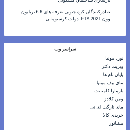
بازسازی ساختمان مسکونی
صادرکنندگان کره جنوبی تعرفه های 6.6 تریلیون
وون FTA 2021: دولت کرستوماتی
سراسر وب
نورد مونیا
ویزیت دکتر
پایان نام ها
مای بیف مونیا
بارمارا کامنتنت
ومن کلادز
مای تارگت ای تی
خریدی کالا
مینیاتور