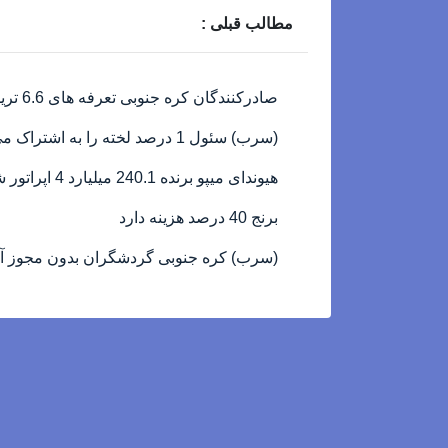
مطالب قبلی :
صادرکنندگان کره جنوبی تعرفه های 6.6 تریلیون وون FTA 2021: دولت کرستوماتی
(سرب) سئول 1 درصد لخته را به اشتراک می گذارد
هیوندای میپو برنده 240.1 میلیارد 4 اپراتور شد
برنج 40 درصد هزینه دارد
(سرب) کره جنوبی گردشگران بدون مجوز آنلاین 22 کشور هزینه م