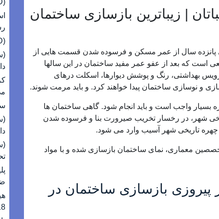
(2nd LD) پتو S. Korea; توصیه ای صادر کرد
ان | زیباترین بازسازی ساختمان
اس
رس
(2nd LD) BOK به ترتیب مصائب دوم را دارد
لی پانزده سال از عمر مسکن و فرسوده شدن قسمت هایی از
ی است که بعد از عفو عمر مفید ساختمان در این سالها
دا
رویس بهداشتی، رنگ و پوشش دیوارها، اسکلت درهای
کر
ازی و نوسازی ساختمان پیدا خواهند کرد. و باید مرمت شوند.
می
سئ
ه بسیار واجب است و باید انجام شود. گاهی ساختمان ها
ریخی شهر، در رخسار تخریب صیرورت بنا و فرسوده شدن
(س
ه چهره تاریخی شهر آسیب وارد می شود.
دا
متخصصین معماری، نمای ساختمان بازسازی شده و با مواد
تح
پل
ضد
 پیروزی بازسازی ساختمان در
هی
18 عددی