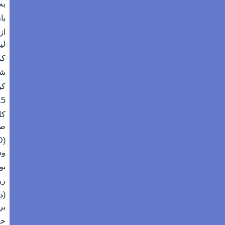
به
باز
از
لی
کر
شخ
کوپر
N 6.5
کا
صاحبان 
و
یو
رو
(د
بر
حق