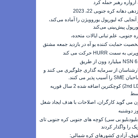
 آرواره رهبر حمله کرد
دهی دهانه کره جنوبی 22، 2023
 آنجایی که لیورپول یوروویژن را آماده می‌کند،
ورپول پیش‌بینی می‌کند
ه جنوبی، علم تبانی ایالات متحده،
صیت حمایت کننده یو آه در بازدید جمعه مشتق
نی به سمت HURR حرکت می کند
NS میلیارد وون از طریق
رشناسان از سرمایه گذاری جلوگیری می کنند و
SME را آسیب پذیر می کنند.
(2nd LD) کوچکترین اضافه شده 2 سال فوریه
سط
ن می گوید کارگران، اصلاحات با هدف ایجاد شغل
ز دوشنبه
بلیودبلیو بی سی) کوچه های جنوبی کره جنوبی تای
یک را واگذار کردند
وق، آزادی کشورهای کره شمالی: