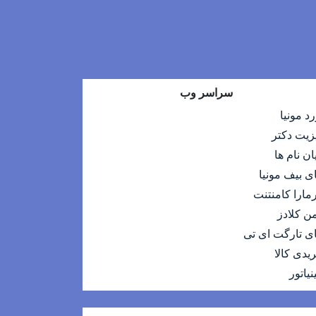
سراسر وب
رد مونیا
زیت دکتر
یان نام ها
ی بیف مونیا
رمارا کامنتنت
ن کلادز
ی تارگت ای تی
یدی کالا
نیاتور