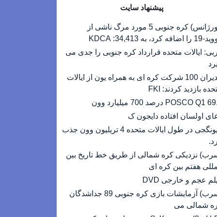
پیشنهاد سایت
(اورژانس) کره جنوبی 5 مورد مرگ ناشی از
 اضافه کرد، به 34,413: KDCA
بی: ایالات متحده قرارداد کره جنوبی را جدی می
رد
مدیران 100 شرکت کره ای به همراه یون از ایالات
حده بازدید کردند: FKI
POSCO Q1  درصد 700 میلیارد وون
ای اولسان افتاده دایجون ک
گیونگجی در طول ایالات متحده 4 تریلیون وون جذب
د.
رب) نزدیکی کره شمالی از طریق خط تاریخ بین
مللی هفتم بین کره ای
لم عجم و خارجی DVD
(سرب) آزمایشات بازی کره جنوبی 89 جداشدگان
ه شمالی می