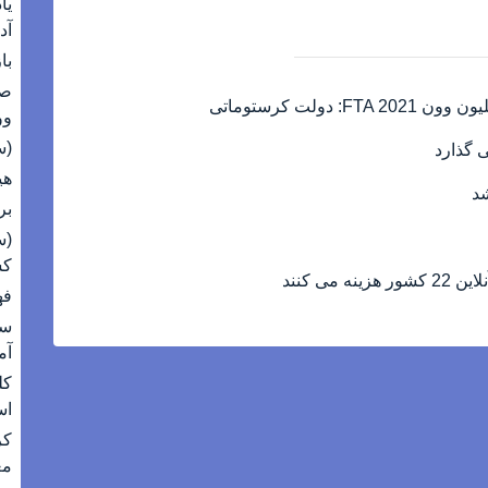
آد
با
وون A 2021
(سرب) 
هیوند
برنج 40 د
کش
ی کنند
فهر
آم
کل
ا
کر
مع