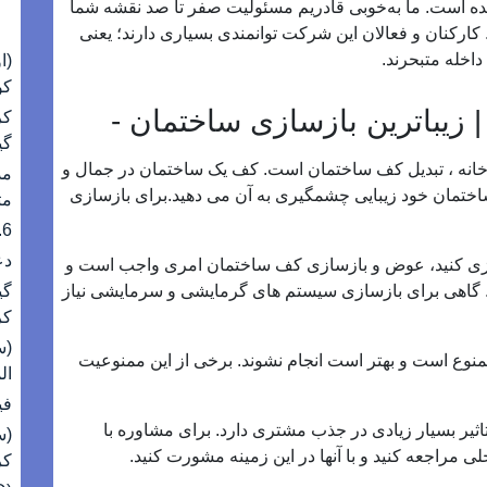
انده است. ما به‌خوبی قادریم مسئولیت صفر تا صد نقشه شما
م. کارکنان و فعالان این شرکت توانمندی بسیاری دارند؛ یعنی
اخله متبحرند.
کووید-19 را
زیباترین بازسازی ساختمان -
کر
گی
 خانه ، تبدیل کف ساختمان است. کف یک ساختمان در جمال و
اختمان خود زیبایی چشمگیری به آن می دهید.برای بازسازی
مت
69.6
دع
سازی کنید، عوض و بازسازی کف ساختمان امری واجب است و
 گاهی برای بازسازی سیستم های گرمایشی و سرمایشی نیاز
کر
(س
منوع است و بهتر است انجام نشوند. برخی از این ممنوعیت
ال
فی
اثیر بسیار زیادی در جذب مشتری دارد. برای مشاوره با
 مراجعه کنید و با آنها در این زمینه مشورت کنید.
کر