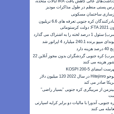
یادداشت‌های عالی کاهش یافت IRA ایالات متحده،
رس پستی منظم در طول مذاکرات مودیز
زسازی ساختمان مسکونی
صادرکنندگان کره جنوبی تعرفه های 6.6 تریلیون
FT: دولت کرستوماتی
سئول 1 درصد لخته را به اشتراک می گذارد
ای میپو برنده 240.1 میلیارد 4 اپراتور شد
رصد هزینه دارد
(سرب) کره جنوبی گردشگران بدون مجوز آنلاین 22
ور هزینه می کنند
ست امضای KOSPI 200-5
سوجو Hitejinro در سال 2022 120 میلیون دلار
ریکا صادر می کند
ینزمن از مربیگری کره جنوبی "بسیار راضی"
ست
ه جنوبی، آندورا با مالیات دو برابر کرایه اسپارتی
امله می کنند